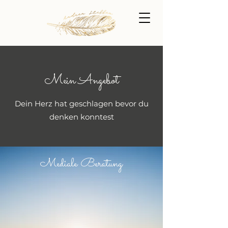
Mein Angebot
Dein Herz hat geschlagen bevor du
denken konntest
Mediale Beratung