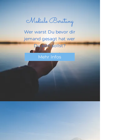
Mediale Beratung
Wer warst Du bevor dir
jemand gesagt hat wer
Du sein sollst?
Mehr Infos