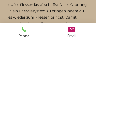
du "es fliessen lässt" schaffst Du es Ordnung
in ein Energiesystem zu bringen indem du
es wieder zum Fliessen bringst. Damit
dringst du tief ins Bewusstsein ein und
öffnest Herzen.
Phone
Email
Aus deinem Wirken machst du keinen
Zauber, du holst aus dem Menschen heraus
was eigentlich vorhanden aber wie bei
einem Puzzle auseinandergefallen ist und
mit dem Fluss lässt du die Teile wieder
zusammen kommen. Damit führst du
einem in die eigene Verantwortung, was die
Essenz des Lebens ist und erst damit die
Möglichkeit des eigenen Wachsens
ermöglicht. So gibst du jedem den
Zauberstab selbst in die Hand.
Fabienne